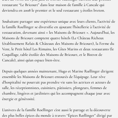
restaurant “Le Bricourt” dans leur maison de famille à Cancale qui
deviendra en 2008 le premier et le seul restaurant 3 étoiles breton.
Souhaitant partager une expérience unique avec leurs clients, l’activité de
la famille Roellinger se diversifie en ajoutant l’hôtellerie à l’activité de
restauration, devenant ainsi « les Maisons de Bricourt ». Aujourd’hui, les
Maisons de Bricourt comptent quatre hôtels (Le Château Richeux
(établissement Relais & Châteaux des Maisons de Bricourt), la Ferme du
Vent, le Petit hôtel Les Rimains, les Gîtes Marins et deux restaurants (le
Coquillage, table étoilée des Maisons de Bricourt, et le Bistrot de
Cancale), ainsi qu’un espace bien-être.
Depuis quelques années maintenant, Hugo et Marine Rœllinger dirigent
ensemble les Maisons de Bricourt entourés de l’équipage. Leur rêve
d’hospitalité ne pourrait pas prendre vie sans les actrices et acteurs de
salle, les réceptionnistes, cuisiniers, pâtissiers, plongeurs, femmes de
chambre, lingères et jardiniers qui les accompagnent chaque jour avec
énergie et générosité.
L’univers de la famille Roellinger c’est aussi le partage et la découverte
des plus belles épices du monde à travers “Épices Rœllinger” dirigé par