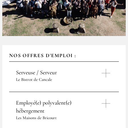
NOS OFFRES D'EMPLOI :
Serveuse / Serveur
Le Bistrot de Cancale
Le Bistrot de
Cancale:
Employé(e) polyvalent(e)
hébergement
Imaginé par Hugo et Marine
Les Maisons de Bricourt
Roellinger, Le Bistrot de Cancale
est le dernier né des Maisons de