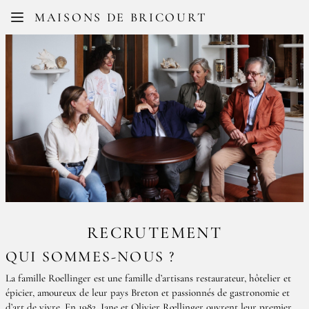
Facebook
Instagram
MAISONS DE BRICOURT
FR
EN
RECRUTEMENT
QUI SOMMES-NOUS ?
La famille Roellinger est une famille d’artisans restaurateur, hôtelier et
épicier, amoureux de leur pays Breton et passionnés de gastronomie et
d’art de vivre. En 1982, Jane et Olivier Rœllinger ouvrent leur premier