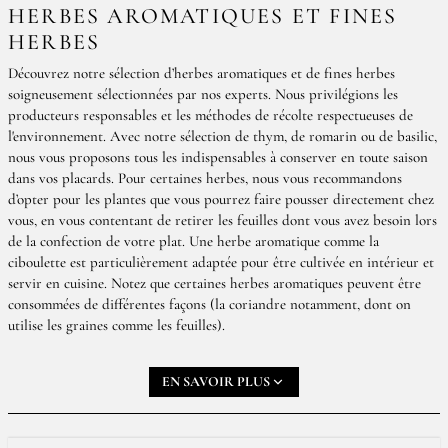
HERBES AROMATIQUES ET FINES
HERBES
Découvrez notre sélection d’herbes aromatiques et de fines herbes
soigneusement sélectionnées par nos experts. Nous privilégions les
producteurs responsables et les méthodes de récolte respectueuses de
l'environnement. Avec notre sélection de thym, de romarin ou de basilic,
nous vous proposons tous les indispensables à conserver en toute saison
dans vos placards. Pour certaines herbes, nous vous recommandons
d’opter pour les plantes que vous pourrez faire pousser directement chez
vous, en vous contentant de retirer les feuilles dont vous avez besoin lors
de la confection de votre plat. Une herbe aromatique comme la
ciboulette est particulièrement adaptée pour être cultivée en intérieur et
servir en cuisine. Notez que certaines herbes aromatiques peuvent être
consommées de différentes façons (la coriandre notamment, dont on
utilise les graines comme les feuilles).
UTILISATION DES FINES HERBES
EN SAVOIR PLUS
Nos fines herbes sont livrées en pot hermétique et peuvent se
conserver longtemps si vous respectez correctement les
consignes de conservation. Nos
herbes aromatiques